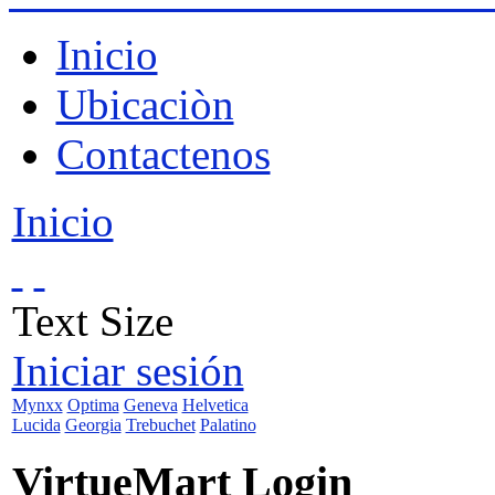
Inicio
Ubicaciòn
Contactenos
Inicio
Text Size
Iniciar sesión
Mynxx
Optima
Geneva
Helvetica
Lucida
Georgia
Trebuchet
Palatino
VirtueMart Login